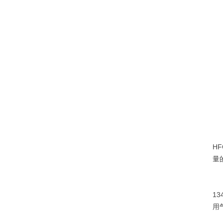
还
4
H
量
在
1
用