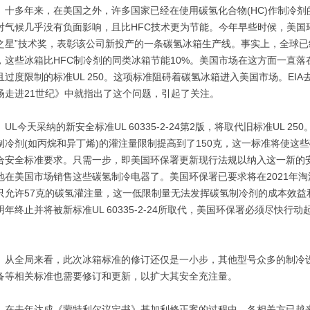
多年来，在美国之外，许多国家已经在使用碳氢化合物(HC)作制冷剂
对气候几乎没有负面影响，且比HFC技术更为节能。今年早些时候，美国环保
之星”技术奖，表彰该公司新投产的一条碳氢冰箱生产线。事实上，全球已
，这些冰箱比HFC制冷剂的同类冰箱节能10%。美国市场在这方面一直
且过度限制的标准UL 250。这项标准阻碍着碳氢冰箱进入美国市场。EI
场走进21世纪》中就指出了这个问题，引起了关注。
L今天采纳的新安全标准UL 60335-2-24第2版，将取代旧标准UL 2
制冷剂(如丙烷和异丁烯)的灌注量限制提高到了150克，这一标准将使这
合安全标准要求。只需一步，即美国环保署更新现行法规以纳入这一新的
地在美国市场销售这些碳氢制冷电器了。美国环保署已要求将在2021年淘汰HFC
只允许57克的碳氢灌注量，这一低限制量无法发挥碳氢制冷剂的成本效益和
明年终止并将被新标准UL 60335-2-24所取代，美国环保署必须尽快
。
全局来看，此次冰箱标准的修订还仅是一小步，其他型号众多的制冷设
备等相关标准也需要修订和更新，以扩大其安全充注量。
去年达成《蒙特利尔议定书》基加利修正案的过程中，各相关方已越来