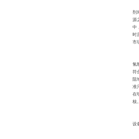
十
剂
源
中
时
市
U
氢
符
阻
准
在
核
从
设
在