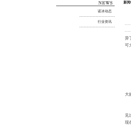
新闻
诺冰动态
行业资讯
异
可
全
W
美
大
对
见
现