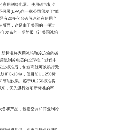
的家用制冷电器。使用碳氢制冷
署(EPA)向一家公司颁发了“能
经有20多亿台碳氢冰箱在使用当
落在后面，这是由于美国的一项过
A去年发布的一期简报《让美国冰箱
50。新标准将家用冰箱和冷冻箱的碳
些碳氢制冷电器向全球推广过程中
安全标准后，制造商就可以畅行无
-134a，但目前UL 250标
节能效果。鉴于UL250标准将
行动起来，优先进行这项新标准的审
备和产品，包括空调和商业制冷
越形成共识，即更新行业标准以