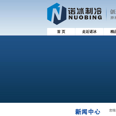
首 页
走近诺冰
精
您现