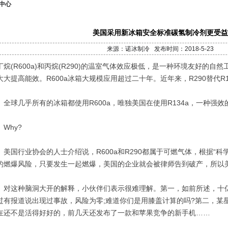
中心
美国采用新冰箱安全标准碳氢制冷剂更受益
来源：诺冰制冷 发布时间：2018-5-23
丁烷(R600a)和丙烷(R290)的温室气体效应极低，是一种环境友好的
大大提高能效。R600a冰箱大规模应用超过二十年。近年来，R290替代R
球几乎所有的冰箱都使用R600a，唯独美国在使用R134a，一种强
hy?
国行业协会的人士介绍说，R600a和R290都属于可燃气体，根据“科
的燃爆风险，只要发生一起燃爆，美国的企业就会被律师告到破产，所以
这种脑洞大开的解释，小伙伴们表示很难理解。第一，如前所述，十亿台
过有报道说出现过事故，风险为零;难道你们是用膝盖计算的吗?第二，某
在还不是活得好好的，前几天还发布了一款和苹果竞争的新手机……