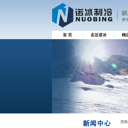
首 页
走近诺冰
精
您现