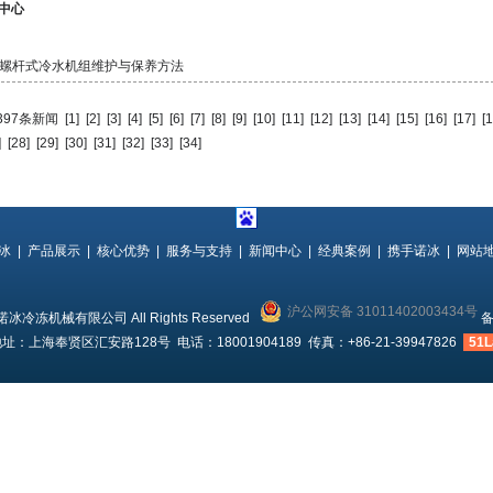
中心
螺杆式冷水机组维护与保养方法
:397条新闻
[1]
[2]
[3]
[4]
[5]
[6]
[7]
[8]
[9]
[10]
[11]
[12]
[13]
[14]
[15]
[16]
[17]
[1
]
[28]
[29]
[30]
[31]
[32]
[33]
[34]
冰
|
产品展示
|
核心优势
|
服务与支持
|
新闻中心
|
经典案例
|
携手诺冰
|
网站
沪公网安备 31011402003434号
 上海诺冰冷冻机械有限公司 All Rights Reserved
备
址：上海奉贤区汇安路128号 电话：18001904189 传真：+86-21-39947826
51L