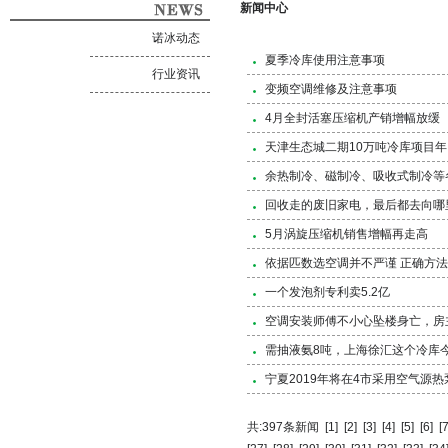
新闻中心
诺冰动态
夏季冷库使用注意事项
行业资讯
变频空调维修及注意事项
4月全封活塞压缩机产销增幅放缓
天津生态城二期10万吨冷库项目
余热制冷、磁制冷、吸收式制冷等
回收走的废旧家电，最后都去向哪
5月涡旋压缩机销售增幅再走高
依据匹数选空调并不严谨 正确方
一个发泡剂专利卖5.2亿
空调安装师傅不小心坠楼身亡，房
需抽液氨8吨，上海徐汇这个冷库
宁夏2019年将在4市采用空气源热
共:397条新闻
[1]
[2]
[3]
[4]
[5]
[6]
[7