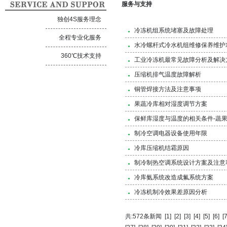
服务与支持
独创4S服务理念
冷冻机组系统堵塞及故障处理
全程专业化服务
水冷螺杆式冷水机组维修保养维护
360℃技术支持
工业冷冻机最常见故障分析及解决
压缩机排气温度故障解析
铜管焊接方法及注意事项
果蔬冷库相对湿度调节方案
保鲜库湿度与温度的相关条件-蔬
制冷空调电器设备使用年限
冷库压缩机结霜原因
制冷制热空调系统设计方案及注意
冷库氨系统改造成氟系统方案
冷冻机制冷效果差原因分析
共:572条新闻
[1]
[2]
[3]
[4]
[5]
[6]
[7